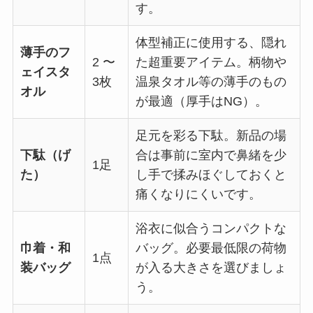
す。
体型補正に使用する、
隠れ
薄手のフ
2 〜
た超重要アイテム
。柄物や
ェイスタ
3枚
温泉タオル等の薄手のもの
オル
が最適（厚手はNG）。
足元を彩る下駄。新品の場
下駄（げ
合は事前に室内で鼻緒を少
1足
た）
し手で揉みほぐしておくと
痛くなりにくいです。
浴衣に似合うコンパクトな
巾着・和
バッグ。必要最低限の荷物
1点
装バッグ
が入る大きさを選びましょ
う。