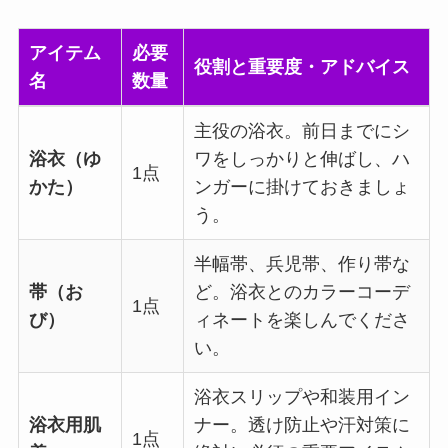
アイテム
必要
役割と重要度・アドバイス
名
数量
主役の浴衣。前日までにシ
浴衣（ゆ
ワをしっかりと伸ばし、ハ
1点
かた）
ンガーに掛けておきましょ
う。
半幅帯、兵児帯、作り帯な
帯（お
ど。浴衣とのカラーコーデ
1点
び）
ィネートを楽しんでくださ
い。
浴衣スリップや和装用イン
浴衣用肌
ナー。透け防止や汗対策に
1点