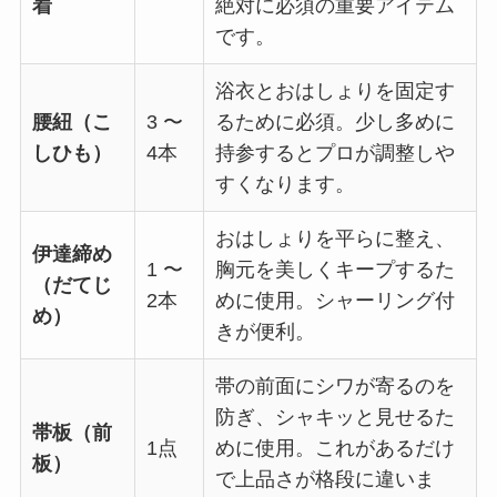
着
絶対に必須の重要アイテム
です。
浴衣とおはしょりを固定す
腰紐（こ
3 〜
るために必須。少し多めに
しひも）
4本
持参するとプロが調整しや
すくなります。
おはしょりを平らに整え、
伊達締め
1 〜
胸元を美しくキープするた
（だてじ
2本
めに使用。シャーリング付
め）
きが便利。
帯の前面にシワが寄るのを
防ぎ、シャキッと見せるた
帯板（前
1点
めに使用。これがあるだけ
板）
で上品さが格段に違いま