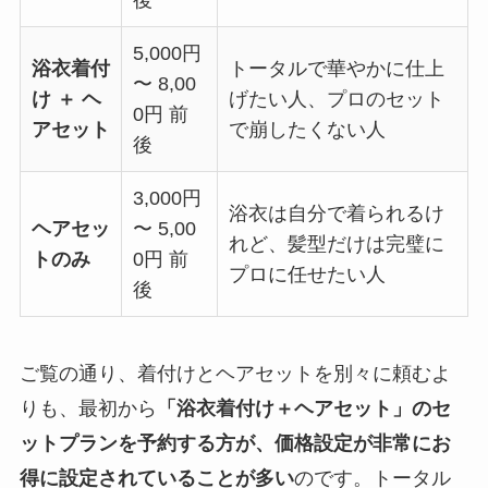
後
5,000円
浴衣着付
トータルで華やかに仕上
〜 8,00
け ＋ ヘ
げたい人、プロのセット
0円
前
アセット
で崩したくない人
後
3,000円
浴衣は自分で着られるけ
ヘアセッ
〜 5,00
れど、髪型だけは完璧に
トのみ
0円 前
プロに任せたい人
後
ご覧の通り、着付けとヘアセットを別々に頼むよ
りも、最初から
「浴衣着付け＋ヘアセット」のセ
ットプランを予約する方が、価格設定が非常にお
得に設定されていることが多い
のです。トータル