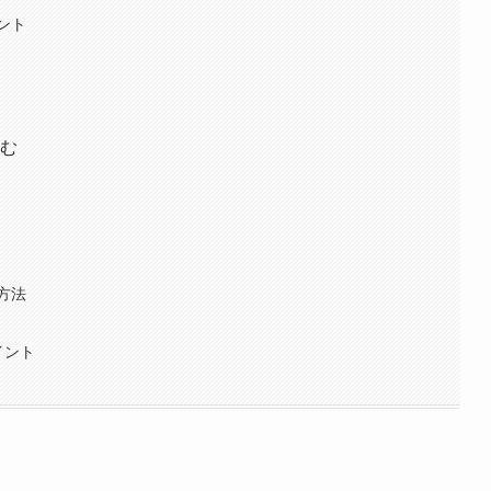
ント
しむ
方法
イント