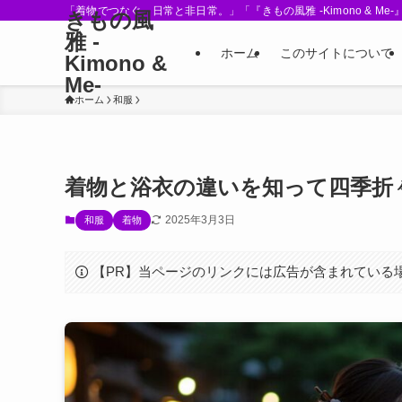
「着物でつなぐ、日常と非日常。」「『きもの風雅 -Kimono &
きもの風
雅 -
ホーム
このサイトについて
Kimono &
Me-
ホーム
和服
着物と浴衣の違いを知って四季折
2025年3月3日
和服
着物
【PR】当ページのリンクには広告が含まれている