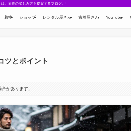
 Me-』は、着物の楽しみ方を提案するブログ。初心者向けガイド、着こなしアレン
着物
ショップ
レンタル屋さん
古着屋さん
YouTube
コツとポイント
場合があります。