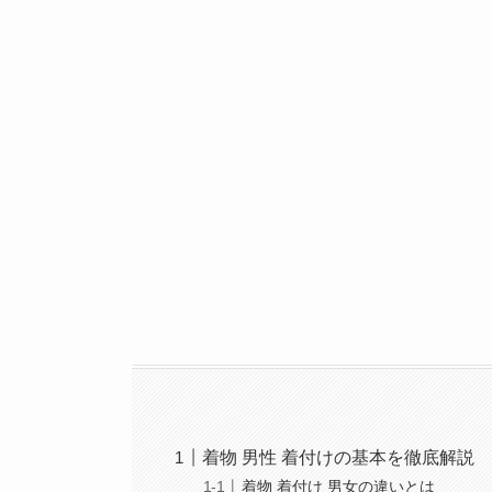
着物 男性 着付けの基本を徹底解説
着物 着付け 男女の違いとは