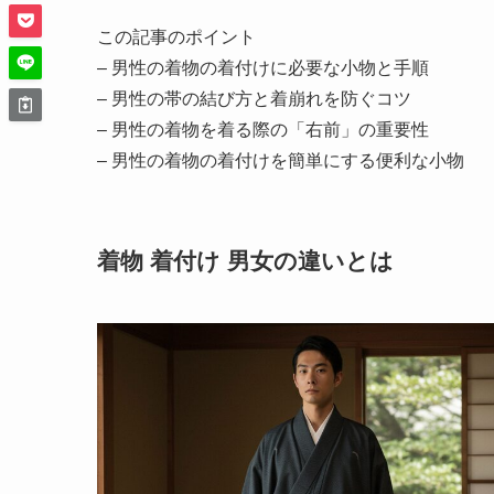
この記事のポイント
– 男性の着物の着付けに必要な小物と手順
– 男性の帯の結び方と着崩れを防ぐコツ
– 男性の着物を着る際の「右前」の重要性
– 男性の着物の着付けを簡単にする便利な小物
着物 着付け 男女の違いとは