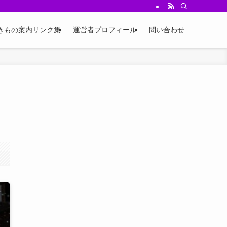
ジ、四季のコーデ例、小物選びやイベント情報を発信中。
きもの案内リンク集
運営者プロフィール
問い合わせ