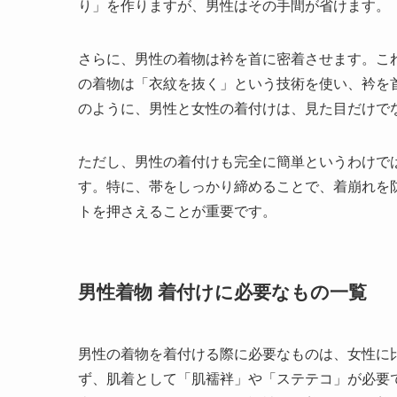
り」を作りますが、男性はその手間が省けます。
さらに、男性の着物は衿を首に密着させます。こ
の着物は「衣紋を抜く」という技術を使い、衿を
のように、男性と女性の着付けは、見た目だけで
ただし、男性の着付けも完全に簡単というわけで
す。特に、帯をしっかり締めることで、着崩れを
トを押さえることが重要です。
男性着物 着付けに必要なもの一覧
男性の着物を着付ける際に必要なものは、女性に
ず、肌着として「肌襦袢」や「ステテコ」が必要