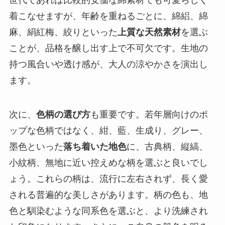
着こなせますが、年齢を重ねるごとに、綿絽、綿
麻、絹紅梅、絞りといった
上質な天然素材
を選ぶ
ことが、品格を醸し出す上で不可欠です。生地の
持つ風合いや透け感が、大人の涼やかさを演出し
ます。
次に、
色柄の選び方
も重要です。若年層向けのポ
ップな色柄ではなく、紺、藍、生成り、グレー、
墨色といった
落ち着いた地色
に、古典柄、縦縞、
小紋柄、無地に近い控えめな柄を選ぶと良いでし
ょう。これらの柄は、流行に左右されず、長く愛
される普遍的な美しさがあります。柄の色も、地
色と馴染むような同系色を選ぶと、より洗練され