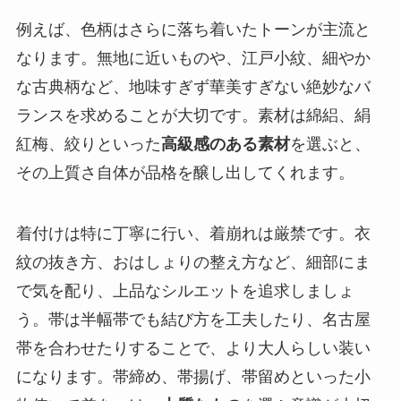
例えば、色柄はさらに落ち着いたトーンが主流と
なります。無地に近いものや、江戸小紋、細やか
な古典柄など、地味すぎず華美すぎない絶妙なバ
ランスを求めることが大切です。素材は綿絽、絹
紅梅、絞りといった
高級感のある素材
を選ぶと、
その上質さ自体が品格を醸し出してくれます。
着付けは特に丁寧に行い、着崩れは厳禁です。衣
紋の抜き方、おはしょりの整え方など、細部にま
で気を配り、上品なシルエットを追求しましょ
う。帯は半幅帯でも結び方を工夫したり、名古屋
帯を合わせたりすることで、より大人らしい装い
になります。帯締め、帯揚げ、帯留めといった小