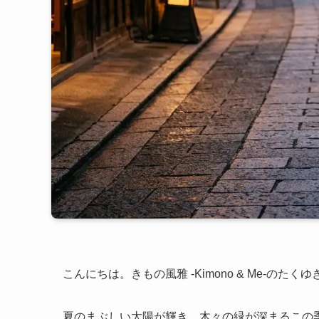
こんにちは。きもの風雅 -Kimono & Me-のたく
夏のまぶしい太陽が輝き、木々の緑が深まるこの