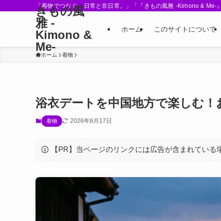
「着物でつなぐ、日常と非日常。」「『きもの風雅 -Kimono &
きもの風
雅 -
ホーム
このサイトについて
Kimono &
Me-
ホーム
着物
浴衣デートを中国地方で楽しむ！
2026年6月17日
着物
【PR】当ページのリンクには広告が含まれている