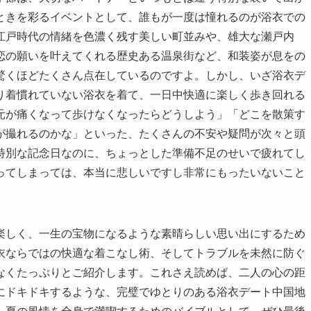
ときを彩るイベントとして、誰もが一度は憧れるのが浴衣での
江戸時代の情緒を色濃く残す美しい町並みや、雄大な瀬戸内
恋の願いを叶えてくれる歴史ある温泉街など、和装姿が息をの
驚くほどたくさん点在しているのですよ。しかし、いざ浴衣デ
り着慣れていない浴衣を着て、一日中快適に楽しく歩き回れる
元が痛くなって歩けなくなったらどうしよう」「どこを散策す
が撮れるのかな」といった、たくさんの不安や疑問が次々と頭
特別な記念日なのに、ちょっとした準備不足のせいで疲れてし
ってしまっては、本当に悲しいですし非常にもったいないこと
楽しく、一生の宝物になるような素晴らしい思い出にするため
衣ならではの快適な着こなし術、そしてトラブルを未然に防ぐ
なくたっぷりとご紹介します。これさえ読めば、二人の心の距
にドキドキするような、完璧でゆとりのある浴衣デート中国地