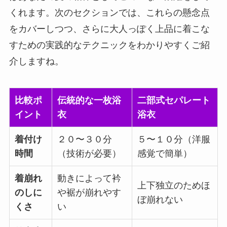
くれます。次のセクションでは、これらの懸念点
をカバーしつつ、さらに大人っぽく上品に着こな
すための実践的なテクニックをわかりやすくご紹
介しますね。
比較ポ
伝統的な一枚浴
二部式セパレート
イント
衣
浴衣
着付け
２０〜３０分
５〜１０分（洋服
時間
（技術が必要）
感覚で簡単）
着崩れ
動きによって衿
上下独立のためほ
のしに
や裾が崩れやす
ぼ崩れない
くさ
い