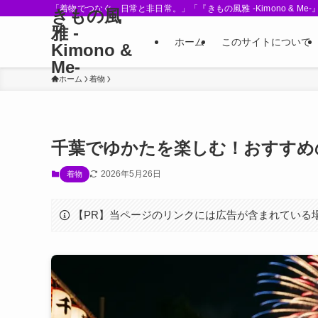
「着物でつなぐ、日常と非日常。」「『きもの風雅 -Kimono &
きもの風
雅 -
ホーム
このサイトについて
Kimono &
Me-
ホーム
着物
千葉でゆかたを楽しむ！おすすめ
2026年5月26日
着物
【PR】当ページのリンクには広告が含まれている