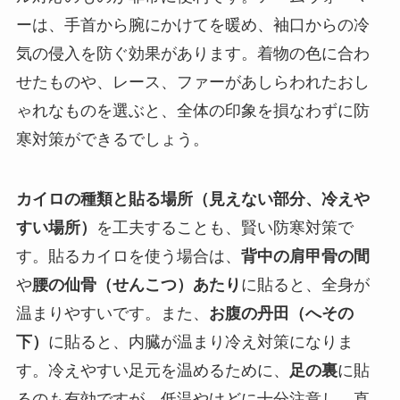
ーは、手首から腕にかけてを暖め、袖口からの冷
気の侵入を防ぐ効果があります。着物の色に合わ
せたものや、レース、ファーがあしらわれたおし
ゃれなものを選ぶと、全体の印象を損なわずに防
寒対策ができるでしょう。
カイロの種類と貼る場所（見えない部分、冷えや
すい場所）
を工夫することも、賢い防寒対策で
す。貼るカイロを使う場合は、
背中の肩甲骨の間
や
腰の仙骨（せんこつ）あたり
に貼ると、全身が
温まりやすいです。また、
お腹の丹田（へその
下）
に貼ると、内臓が温まり冷え対策になりま
す。冷えやすい足元を温めるために、
足の裏
に貼
るのも有効ですが、低温やけどに十分注意し、直