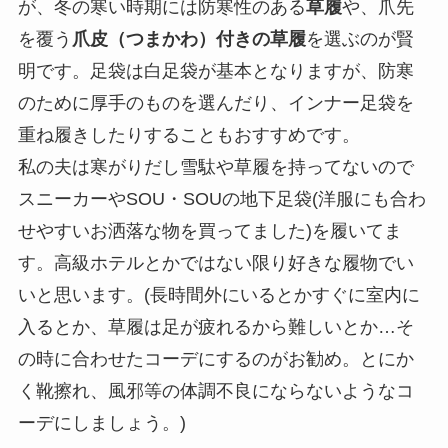
が、冬の寒い時期には防寒性のある
草履
や、爪先
を覆う
爪皮（つまかわ）付きの草履
を選ぶのが賢
明です。足袋は白足袋が基本となりますが、防寒
のために厚手のものを選んだり、インナー足袋を
重ね履きしたりすることもおすすめです。
私の夫は寒がりだし雪駄や草履を持ってないので
スニーカーやSOU・SOUの地下足袋(洋服にも合わ
せやすいお洒落な物を買ってました)を履いてま
す。高級ホテルとかではない限り好きな履物でい
いと思います。(長時間外にいるとかすぐに室内に
入るとか、草履は足が疲れるから難しいとか…そ
の時に合わせたコーデにするのがお勧め。とにか
く靴擦れ、風邪等の体調不良にならないようなコ
ーデにしましょう。)