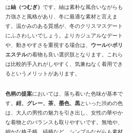
は
紬（つむぎ）
です。紬は素朴な風合いながらも
力強さと風格があり、冬に最適な素材と言えま
す。温かみのある質感が、冬のクリスマスデート
にふさわしいでしょう。よりカジュアルなデート
や、動きやすさを重視する場合は、
ウール
や
ポリ
エステル
の着物も良い選択肢となります。これら
は比較的手入れがしやすく、気兼ねなく着用でき
るというメリットがあります。
色柄の提案
においては、落ち着いた色味が基本で
す。
紺、グレー、茶、墨色、黒
といった渋めの色
は、大人の男性の魅力を引き出し、女性の華やか
な着物とのバランスも取りやすいです。無地や、
細かな格子柄、縞柄など、シンプルながらも素材