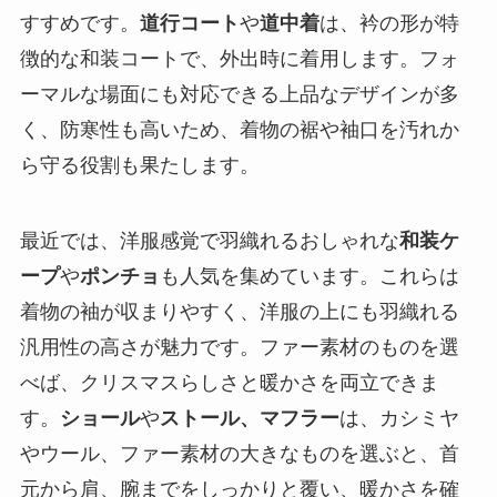
すすめです。
道行コート
や
道中着
は、衿の形が特
徴的な和装コートで、外出時に着用します。フォ
ーマルな場面にも対応できる上品なデザインが多
く、防寒性も高いため、着物の裾や袖口を汚れか
ら守る役割も果たします。
最近では、洋服感覚で羽織れるおしゃれな
和装ケ
ープ
や
ポンチョ
も人気を集めています。これらは
着物の袖が収まりやすく、洋服の上にも羽織れる
汎用性の高さが魅力です。ファー素材のものを選
べば、クリスマスらしさと暖かさを両立できま
す。
ショール
や
ストール、マフラー
は、カシミヤ
やウール、ファー素材の大きなものを選ぶと、首
元から肩、腕までをしっかりと覆い、暖かさを確