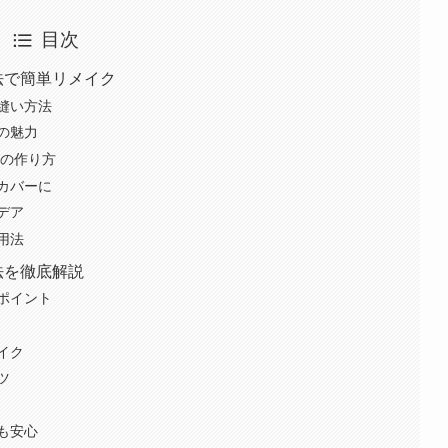
目次
法で簡単リメイク
縫い方法
の魅力
スの作り方
カバーに
デア
用法
法を徹底解説
ポイント
イク
ツ
も安心