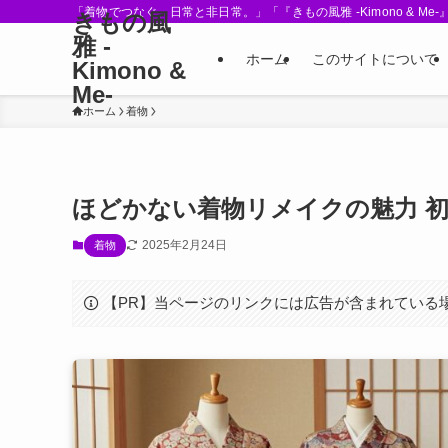
「着物でつなぐ、日常と非日常。」「『きもの風雅 -Kimono &
きもの風
雅 -
ホーム
このサイトについて
Kimono &
Me-
ホーム
着物
ほどかない着物リメイクの魅力 
2025年2月24日
着物
【PR】当ページのリンクには広告が含まれている